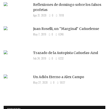
Reflexiones de domingo sobre los falsos
profetas
Ago 31, 2020
0
7018
Juan Roselli, un "Marginal" Cañuelense
May 7, 2019
0
6246
Trazado de la Autopista Cañuelas-Azul
Feb 24, 2019
0
6232
Un Adiós Eterno a Alex Campo
May 27, 2020
0
5927