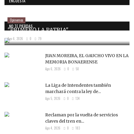
ENCUESTA
Opinemos
NO TE PIERDAS...
"PRIMERO LA PATRIA"
Ago 6, 2026
0
79
JUAN MOREIRA, EL GAUCHO VIVO EN LA
MEMORIA BONAERENSE
Ago 6, 2026
0
50
La Liga de Intendentes también
marchará contra la ley de...
Ago 5, 2026
0
134
Reclaman por la vuelta de servicios
claves del tren en...
Ago 4, 2026
0
183