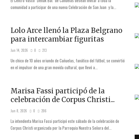
El Centro Vasco "Denak Bat" de Cañuelas desean invitar a toda la
comunidad a participar de una nueva Celebración de San Juan y la...
Lolo Arce llenó la Plaza Belgrano
para intercambiar figuritas
Jun 14, 2026
0
213
Un chico de 10 años oriundo de Cañuelas, fanático del fútbol, se convirtió
en el impulsor de una gran movida cultural, que llevó a...
Marisa Fassi participó de la
celebración de Corpus Christi...
Jun 8, 2026
0
206
La intendenta Marisa Fassi participó este sábado de la celebración de
Corpus Christi organizada por la Parroquia Nuestra Señora del...