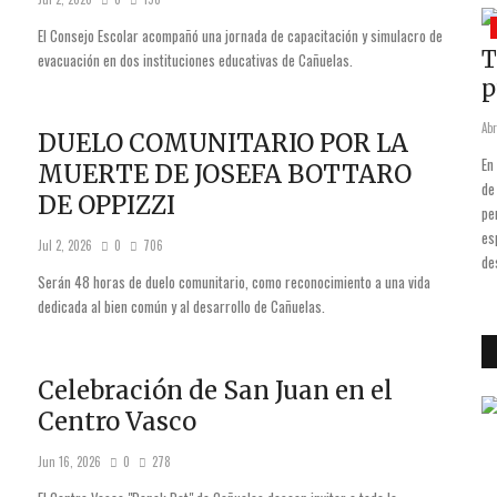
Editoriales
El Consejo Escolar acompañó una jornada de capacitación y simulacro de
tes del
DALE UN “Me Gusta” A LA PÁGINA
T
evacuación en dos instituciones educativas de Cañuelas.
"Contracara Informativa"
p
May 14, 2019
0
1924
Abr
DUELO COMUNITARIO POR LA
 participar de
Sucede que vivís a mil revoluciones por minuto, sucede que estás
En
MUERTE DE JOSEFA BOTTARO
icipal.
encapsulado en tus cosas o en tu ego y no te detenés ante nada, porque
de
DE OPPIZZI
ya nada te conmueve, cuestión que roza la insensibilidad manifiesta,
pe
producto del caudal infinito de noticias que circulan por las redes y que
es
Jul 2, 2026
0
706
apenas sabés cómo deglutir...
de
Serán 48 horas de duelo comunitario, como reconocimiento a una vida
dedicada al bien común y al desarrollo de Cañuelas.
Celebración de San Juan en el
Centro Vasco
Jun 16, 2026
0
278