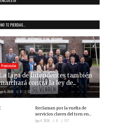
ENCUESTA
NO TE PIERDAS...
Provinciales
La Liga de Intendentes también
marchará contra la ley de...
Ago 5, 2026
0
32
Reclaman por la vuelta de
servicios claves del tren en...
Ago 4, 2026
0
177