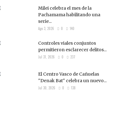
Milei celebra el mes de la
Pachamama habilitando una
serie...
Ago 3, 2026
0
140
Controles viales conjuntos
permitieron esclarecer delitos...
Jul 31, 2026
0
237
El Centro Vasco de Cañuelas
"Denak Bat" celebra un nuevo...
Jul 30, 2026
0
138