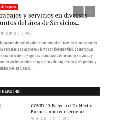
Municipales
Opinemos
rabajos y servicios en diversos
ESE HIST
untos del área de Servicios...
PERONIS
 18, 2020
0
1606
Jun 17, 2025
0
 la jornada de hoy, el gobierno municipal a través de la coordinación
 la secretaría de gobierno y junto con Defensa Civil, cooperativas,
rsonal de tránsito y agentes municipales de áreas de servicios y
pacios verdes produjeron operativos de limpieza en la vía pública y
sinfección en lugares...
LO MAS LEIDO
COVID-19: Falleció el Dr. Héctor
Bornes como consecuencia...
Abr 25, 2020
0
72876