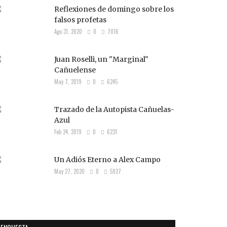
Reflexiones de domingo sobre los
falsos profetas
Ago 31, 2020
0
7016
Juan Roselli, un "Marginal"
Cañuelense
May 7, 2019
0
6245
Trazado de la Autopista Cañuelas-
Azul
Feb 24, 2019
0
6231
Un Adiós Eterno a Alex Campo
May 27, 2020
0
5927