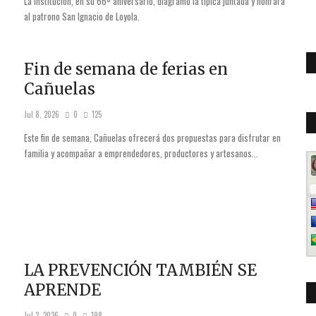
La institución, en su 66º aniversario, diagramó la típica juntada y honrará
al patrono San Ignacio de Loyola.
Fin de semana de ferias en
Cañuelas
Jul 8, 2026
0
125
Este fin de semana, Cañuelas ofrecerá dos propuestas para disfrutar en
familia y acompañar a emprendedores, productores y artesanos...
LA PREVENCIÓN TAMBIÉN SE
APRENDE
Jul 2, 2026
0
198