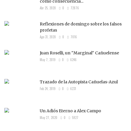
como consecuencia...
Abr 25, 2020
0
72876
Reflexiones de domingo sobre los falsos
profetas
Ago 31, 2020
0
7016
Juan Roselli, un "Marginal" Cañuelense
May 7, 2019
0
6246
Trazado de la Autopista Cañuelas-Azul
Feb 24, 2019
0
6231
Un Adiós Eterno a Alex Campo
May 27, 2020
0
5927