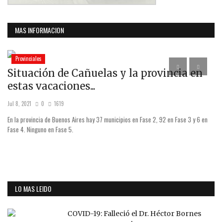
MAS INFORMACION
Provinciales
Situación de Cañuelas y la provincia en
L
estas vacaciones...
m
Jul 8, 2021
0
1619
Ago
 de
En la provincia de Buenos Aires hay 37 municipios en Fase 2, 92 en Fase 3 y 6 en
La
Fase 4. Ninguno en Fase 5.
ll
Ba
LO MAS LEIDO
COVID-19: Falleció el Dr. Héctor Bornes