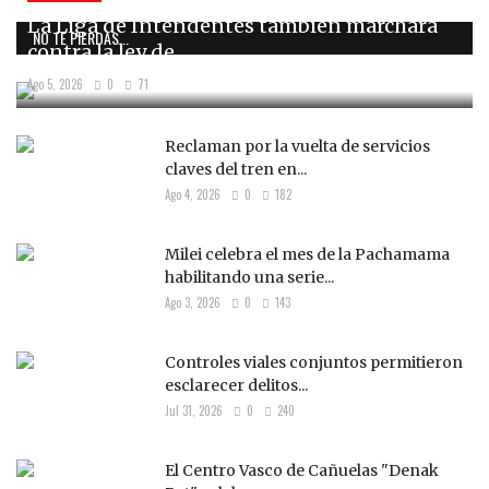
La Liga de Intendentes también marchará
NO TE PIERDAS...
contra la ley de...
Ago 5, 2026
0
71
Reclaman por la vuelta de servicios
claves del tren en...
Ago 4, 2026
0
182
Milei celebra el mes de la Pachamama
habilitando una serie...
Ago 3, 2026
0
143
Controles viales conjuntos permitieron
esclarecer delitos...
Jul 31, 2026
0
240
El Centro Vasco de Cañuelas "Denak