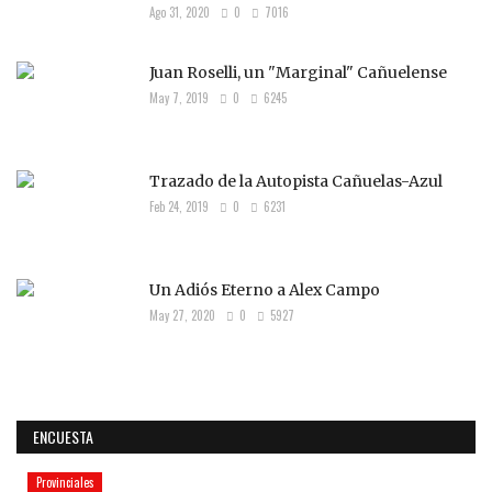
Ago 31, 2020
0
7016
Juan Roselli, un "Marginal" Cañuelense
May 7, 2019
0
6245
Trazado de la Autopista Cañuelas-Azul
Feb 24, 2019
0
6231
Un Adiós Eterno a Alex Campo
May 27, 2020
0
5927
ENCUESTA
Provinciales