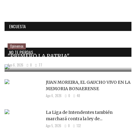
ENCUESTA
Opinemos
NO TE PIERDAS...
"PRIMERO LA PATRIA"
Ago 6, 2026
0
77
JUAN MOREIRA, EL GAUCHO VIVO EN LA
MEMORIA BONAERENSE
Ago 6, 2026
0
48
La Liga de Intendentes también
marchará contra la ley de...
Ago 5, 2026
0
132