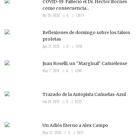
COVID-19: Falleció el Dr. Héctor Bornes
como consecuencia...
Abr 25, 2020
0
72877
Reflexiones de domingo sobre los falsos
profetas
Ago 31, 2020
0
7018
Juan Roselli, un "Marginal" Cañuelense
May 7, 2019
0
6246
Trazado de la Autopista Cañuelas-Azul
Feb 24, 2019
0
6232
Un Adiós Eterno a Alex Campo
May 27, 2020
0
5927