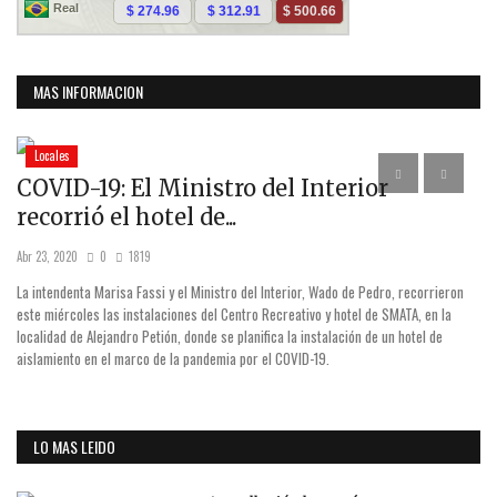
MAS INFORMACION
Locales
COVID-19: El Ministro del Interior
S
recorrió el hotel de...
o
Abr 23, 2020
0
1819
Mar
La intendenta Marisa Fassi y el Ministro del Interior, Wado de Pedro, recorrieron
Se
mía
este miércoles las instalaciones del Centro Recreativo y hotel de SMATA, en la
Co
ica
localidad de Alejandro Petión, donde se planifica la instalación de un hotel de
di
aislamiento en el marco de la pandemia por el COVID-19.
Pa
LO MAS LEIDO