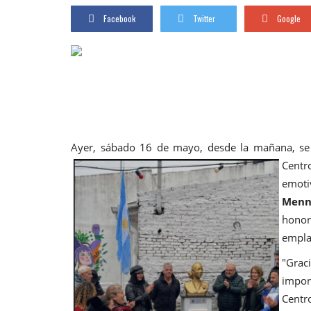
Facebook
Twitter
Google
Ayer, sábado 16 de mayo, desde la mañana, se 
Centr
emoti
Menn
honor 
empla
"Grac
impor
Centr