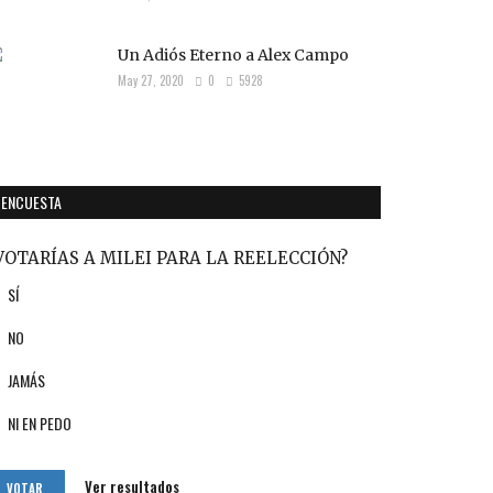
Un Adiós Eterno a Alex Campo
May 27, 2020
0
5928
ENCUESTA
VOTARÍAS A MILEI PARA LA REELECCIÓN?
SÍ
NO
JAMÁS
NI EN PEDO
Ver resultados
VOTAR