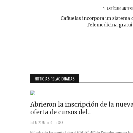
ARTÍCULO ANTER
Cañuelas incorpora un sistema 
Telemedicina gratui
NOTICIAS RELACIONADAS
Abrieron la inscripción de la nuev
oferta de cursos del...
Jul 5, 2025
0
848
El Centro de Formación Laboral (CFL) N° 401 de Cañuelas anuncia la