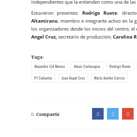
independientes que la entienden como una de las 
Estuvieron presentes:
Rodrigo Ruete
: direct
Altamirano
, miembro e integrante activo en la g
los organizadores desde los inicios del centro; el
Angel Cruz,
secretario de producción;
Carolina 
Tags:
Alejandro Cid Menna
Alexis Cartasegna
Rodrigo Ruete
PJ Cañuelas
Juan Ángel Cruz
María Ayelén Carrizo
Compartir
Facebook
Twitter
Google