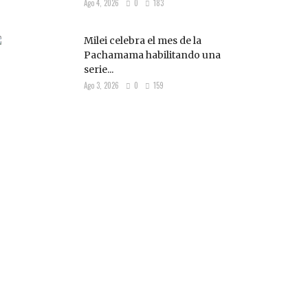
Ago 4, 2026
0
183
Milei celebra el mes de la
Pachamama habilitando una
serie...
Ago 3, 2026
0
159