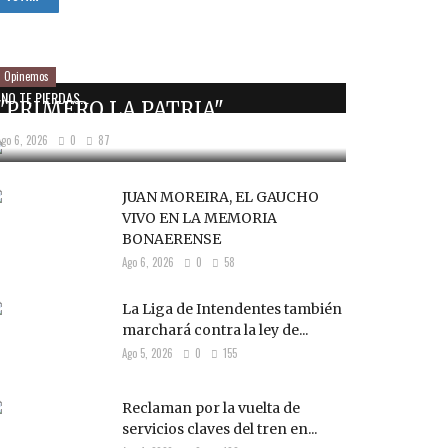
Opinemos
NO TE PIERDAS...
"PRIMERO LA PATRIA"
Ago 6, 2026
0
87
JUAN MOREIRA, EL GAUCHO
VIVO EN LA MEMORIA
BONAERENSE
Ago 6, 2026
0
58
La Liga de Intendentes también
marchará contra la ley de...
Ago 5, 2026
0
155
Reclaman por la vuelta de
servicios claves del tren en...