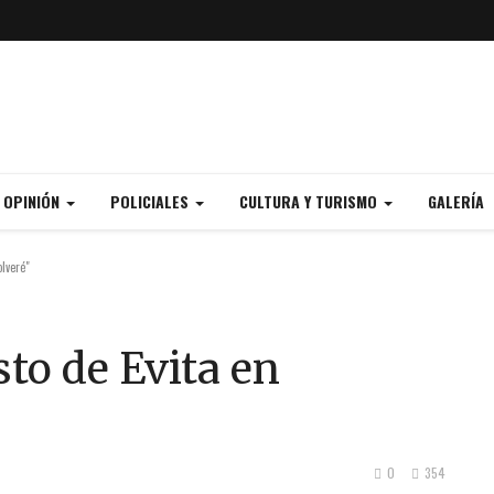
Y OPINIÓN
POLICIALES
CULTURA Y TURISMO
GALERÍA
lveré"
to de Evita en
0
354