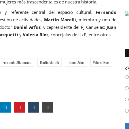
mujeres más trascendentales de nuestra historia.
or y referente central del espacio cultural;
Fernando
estión de actividades;
Martín Marelli
, miembro y uno de
 doctor
Daniel Arfus
, vicepresidente del PJ Cañuelas;
Juan
Rasquetti
y
Valeria Ríos,
concejalas de UxP, entre otros.
Fernando Altamirano
Martín Marelli
Daniel Arfus
Valeria Ríos
¿