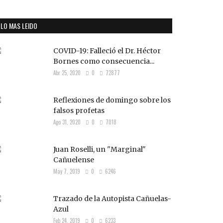
LO MAS LEIDO
COVID-19: Falleció el Dr. Héctor
Bornes como consecuencia...
Abr 25, 2020
0
72877
Reflexiones de domingo sobre los
falsos profetas
Ago 31, 2020
0
7018
Juan Roselli, un "Marginal"
Cañuelense
May 7, 2019
0
6246
Trazado de la Autopista Cañuelas-
Azul
Feb 24, 2019
0
6233