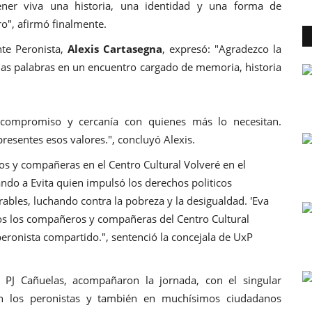
ner viva una historia, una identidad y una forma de
ro", afirmó finalmente.
nte Peronista,
Alexis Cartasegna
, expresó: "Agradezco la
unas palabras en un encuentro cargado de memoria, historia
l, compromiso y cercanía con quienes más lo necesitan.
sentes esos valores.", concluyó Alexis.
s y compañeras en el Centro Cultural Volveré en el
ndo a Evita quien impulsó los derechos politicos
rables, luchando contra la pobreza y la desigualdad. 'Eva
dos los compañeros y compañeras del Centro Cultural
peronista compartido.", sentenció la concejala de UxP
l PJ Cañuelas, acompañaron la jornada, con el singular
en los peronistas y también en muchísimos ciudadanos