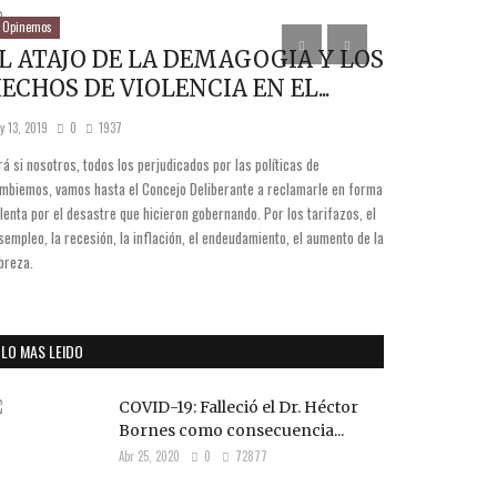
Opinemos
Locales
L ATAJO DE LA DEMAGOGIA Y LOS
Se realizó
ECHOS DE VIOLENCIA EN EL...
programa 
y 13, 2019
0
1937
Jul 27, 2024
0
rá si nosotros, todos los perjudicados por las políticas de
Este jueves en un a
mbiemos, vamos hasta el Concejo Deliberante a reclamarle en forma
Fassi y en el marco
olenta por el desastre que hicieron gobernando. Por los tarifazos, el
sortearon 30 lotes u
sempleo, la recesión, la inflación, el endeudamiento, el aumento de la
de Cañuelas.
breza.
LO MAS LEIDO
COVID-19: Falleció el Dr. Héctor
Bornes como consecuencia...
Abr 25, 2020
0
72877