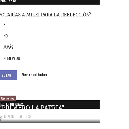
ENCUESTA
VOTARÍAS A MILEI PARA LA REELECCIÓN?
SÍ
NO
JAMÁS
NI EN PEDO
Ver resultados
VOTAR
Opinemos
NO TE PIERDAS...
"PRIMERO LA PATRIA"
Ago 6, 2026
0
84