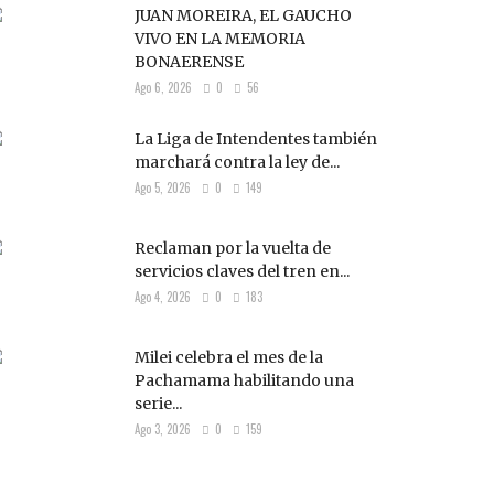
JUAN MOREIRA, EL GAUCHO
VIVO EN LA MEMORIA
BONAERENSE
Ago 6, 2026
0
56
La Liga de Intendentes también
marchará contra la ley de...
Ago 5, 2026
0
149
Reclaman por la vuelta de
servicios claves del tren en...
Ago 4, 2026
0
183
Milei celebra el mes de la
Pachamama habilitando una
serie...
Ago 3, 2026
0
159