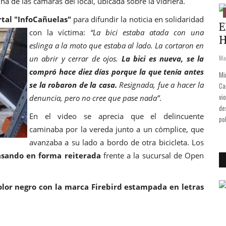
na de las cámaras del local, ubicada sobre la vidriera.
Municipales
rtal "InfoCañuelas"
para difundir
la noticia en solidaridad
no tan
Desinfección intensiva en Cañuelas
E
con la víctima:
“La bici estaba atada con una
H
eslinga a la moto que estaba al lado. La cortaron en
Abr 11, 2020
0
1884
un abrir y cerrar de ojos.
La bici es nueva, se la
Ma
Una decena de móviles y alrededor de 50 efectivos recorrieron el
compró hace diez días porque la que tenía antes
casco urbano y algunos barrios en un operativo conjunto del Municipio,
 se hace sentir
Mi
con policías y bomberos.
se la robaron de la casa.
Resignada, fue a hacer la
ños. Cuánto
Ca
vi
denuncia, pero no cree que pase nada”
.
de
En el video se aprecia que el delincuente
po
caminaba por la vereda junto a un cómplice, que
avanzaba a su lado a bordo de otra bicicleta. Los
asando en forma reiterada
frente a la sucursal de Open
lor negro con la marca Firebird estampada en letras