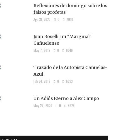
Reflexiones de domingo sobre los
falsos profetas
Ago 31, 2020
0
7018
Juan Roselli, un "Marginal"
Cañuelense
May 7, 2019
0
6246
Trazado de la Autopista Cañuelas-
Azul
Feb 24, 2019
0
6233
Un Adiós Eterno a Alex Campo
May 27, 2020
0
5928