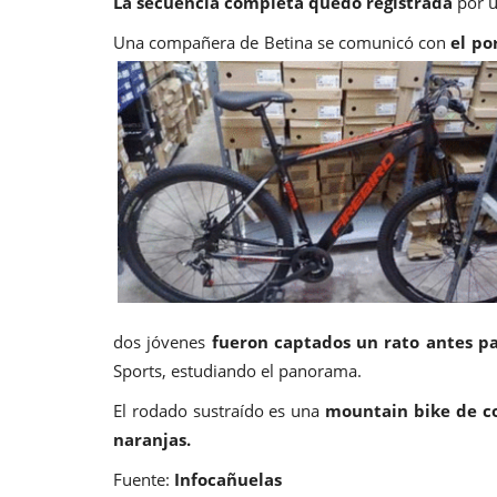
La secuencia completa quedó registrada
por u
Nacionales
Una compañera de Betina se comunicó con
el po
e avanzar hacia
Verano 2024: Mar del Plata 
a...
feliz
Ene 5, 2024
0
1100
 de mayo. El anuncio lo hará el
El golpe al bolsillo que significó la inflación de diciembre
desde Olivos
y las playas de La Feliz se ven más vacías que en otros a
cuesta comer en la ciudad.
dos jóvenes
fueron captados un rato antes p
Sports, estudiando el panorama.
El rodado sustraído es una
mountain bike de co
naranjas.
Fuente:
Infocañuelas