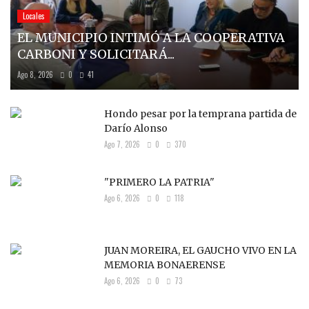
Locales
EL MUNICIPIO INTIMÓ A LA COOPERATIVA
CARBONI Y SOLICITARÁ...
Ago 8, 2026
0
41
Hondo pesar por la temprana partida de
Darío Alonso
Ago 7, 2026
0
370
"PRIMERO LA PATRIA"
Ago 6, 2026
0
118
JUAN MOREIRA, EL GAUCHO VIVO EN LA
MEMORIA BONAERENSE
Ago 6, 2026
0
73