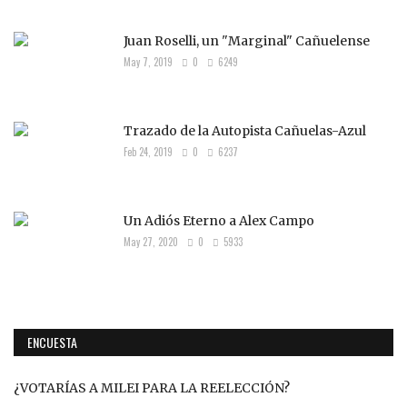
Juan Roselli, un "Marginal" Cañuelense
May 7, 2019
0
6249
Trazado de la Autopista Cañuelas-Azul
Feb 24, 2019
0
6237
Un Adiós Eterno a Alex Campo
May 27, 2020
0
5933
ENCUESTA
¿VOTARÍAS A MILEI PARA LA REELECCIÓN?