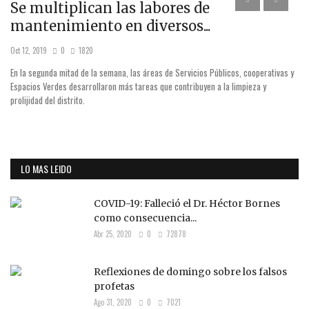
°
Se multiplican las labores de
W
mantenimiento en diversos...
p
Oct 12, 2019
0
1820
Dic
En la segunda mitad de la semana, las áreas de Servicios Públicos, cooperativas y
El 
es,
Espacios Verdes desarrollaron más tareas que contribuyen a la limpieza y
do
prolijidad del distrito.
ad
Pi
LO MAS LEIDO
COVID-19: Falleció el Dr. Héctor Bornes
como consecuencia...
Abr 25, 2020
0
72878
Reflexiones de domingo sobre los falsos
profetas
Ago 31, 2020
0
7021