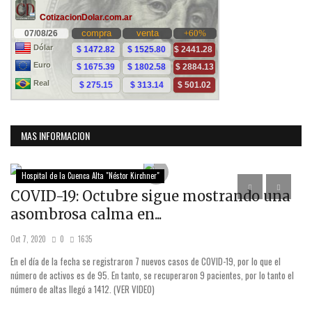
MAS INFORMACION
Hospital de la Cuenca Alta "Néstor Kirchner"
COVID-19: Octubre sigue mostrando una
E
asombrosa calma en...
t
Oct 7, 2020
0
1635
Sep
nta
En el día de la fecha se registraron 7 nuevos casos de COVID-19, por lo que el
Los
sto
número de activos es de 95. En tanto, se recuperaron 9 pacientes, por lo tanto el
con
número de altas llegó a 1412. (VER VIDEO)
Ju