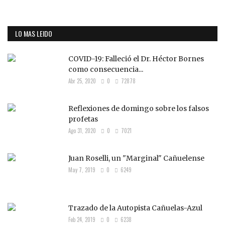
LO MAS LEIDO
COVID-19: Falleció el Dr. Héctor Bornes
como consecuencia...
Abr 25, 2020
0
72878
Reflexiones de domingo sobre los falsos
profetas
Ago 31, 2020
0
7021
Juan Roselli, un "Marginal" Cañuelense
May 7, 2019
0
6249
Trazado de la Autopista Cañuelas-Azul
Feb 24, 2019
0
6238