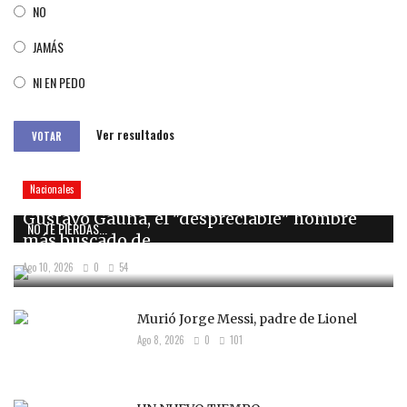
NO
JAMÁS
NI EN PEDO
Ver resultados
VOTAR
Nacionales
Gustavo Gauna, el "despreciable" hombre
NO TE PIERDAS...
más buscado de...
Ago 10, 2026
0
54
Murió Jorge Messi, padre de Lionel
Ago 8, 2026
0
101