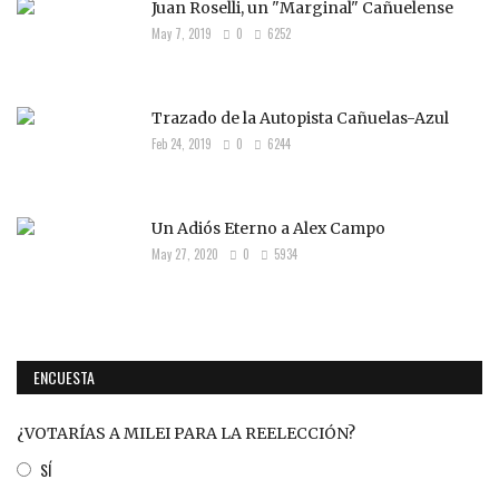
Juan Roselli, un "Marginal" Cañuelense
May 7, 2019
0
6252
Trazado de la Autopista Cañuelas-Azul
Feb 24, 2019
0
6244
Un Adiós Eterno a Alex Campo
May 27, 2020
0
5934
ENCUESTA
¿VOTARÍAS A MILEI PARA LA REELECCIÓN?
SÍ