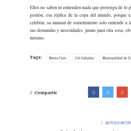
Ellos no saben ni entienden nada que provenga de lo po
gestión, esa réplica de la copa del mundo, porque e
celebrar, su manual de sometimiento solo entiende a l
sus demandas y necesidades, jamás para otra cosa, olv
turismo.
Tags:
Marisa Fassi
LLA Cañuelas
Municipalidad de C
Compartir
Facebook
Twitter
Google
ARTÍCULO ANTER