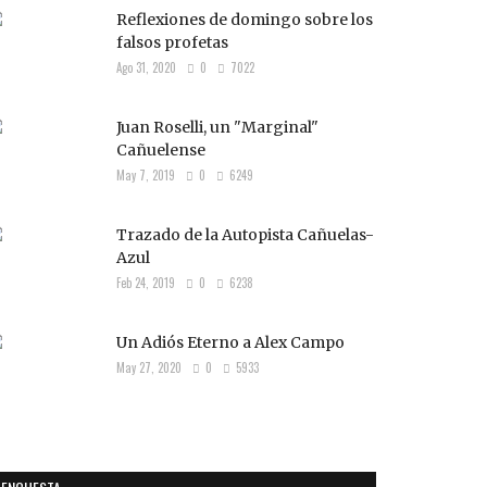
Reflexiones de domingo sobre los
falsos profetas
Ago 31, 2020
0
7022
Juan Roselli, un "Marginal"
Cañuelense
May 7, 2019
0
6249
Trazado de la Autopista Cañuelas-
Azul
Feb 24, 2019
0
6238
Un Adiós Eterno a Alex Campo
May 27, 2020
0
5933