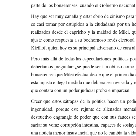
parte de los bonaerenses, cuando el Gobierno nacional 
Provinciales
s de tren en el
Asamblea Local de Decisión 
Hay que ser muy canalla y estar ebrio de cinismo para 
niñas, niños y adolescentes...
es casi tomar por estúpidos a la ciudadanía por un he
realizados desde el capricho y la maldad de Milei, q
Sep 24, 2024
0
858
ajuste como respuesta a su bochornoso revés electora
El pasado lunes se llevó adelante la Asamblea Local del 
Kicillof, quien hoy es su principal adversario de cara a
Decisión Niñez en la Casa del Niño, un espacio donde niña
Pero más allá de todas las especulaciones políticas p
adolescentes de entre 8 y 17 años del distrito tuvieron l
de compartir juegos, conocerse y, sobre todo, presenta
deberíamos preguntar: ¿se puede ser tan obtuso como p
para mejorar sus barrios.
bonaerenses que Milei efectúa desde que el primer día
esta injusta e ilegal medida que debiera ser revisada y r
que contara con un poder judicial probo e imparcial.
Creer que estos sátrapas de la política hacen un pedi
ingenuidad, porque este rejunte de alienados men
destructivo engranaje de poder que con sus fauces s
saciar su voraz corrupción intestina, capaces de soslay
una noticia menor insustancial que no le cambia la vida