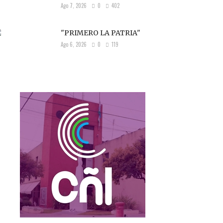
Ago 7, 2026
0
402
"PRIMERO LA PATRIA"
Ago 6, 2026
0
119