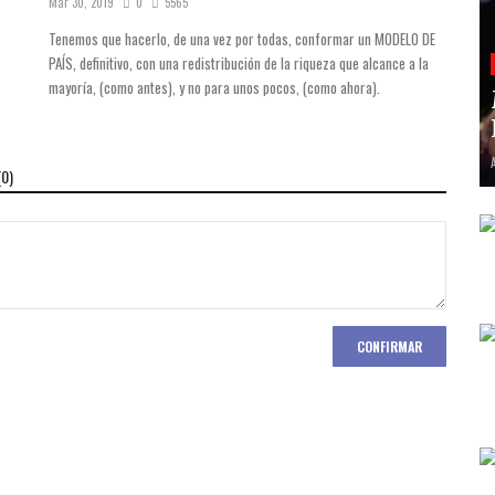
Mar 30, 2019
0
5565
Tenemos que hacerlo, de una vez por todas, conformar un MODELO DE
PAÍS, definitivo, con una redistribución de la riqueza que alcance a la
mayoría, (como antes), y no para unos pocos, (como ahora).
(
0
)
CONFIRMAR