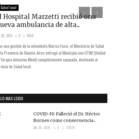
Salud Local
Opinemos
l Hospital Marzetti recibió una
LA OTRA
ueva ambulancia de alta...
CONFLIC
 20, 2021
0
1669
Mar 9, 2021
0
as una gestión de la intendenta Marisa Fassi, el Ministerio de Salud
 la Provincia de Buenos Aires entregó al Municipio una UTIM (Unidad
 Terapia Intensiva Móvil) completamente equipada, destinada al
rvicio de Salud local.
LO MAS LEIDO
COVID-19: Falleció el Dr. Héctor
Bornes como consecuencia...
Abr 25, 2020
0
72878