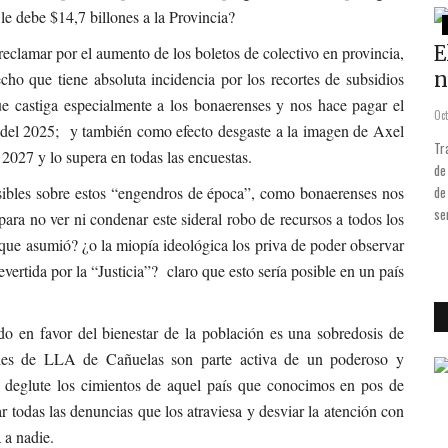
le debe $14,7 billones a la Provincia?
Opinemos
Niñez:
Las distintas realidades de estos
E
reclamar por el aumento de los boletos de colectivo en provincia,
tiempos que corren
n
cho que tiene absoluta incidencia por los recortes de subsidios
ue castiga especialmente a los bonaerenses y nos hace pagar el
Jul 1, 2020
0
1748
Oct
l del 2025; y también como efecto desgaste a la imagen de Axel
programa
Por el Abogado Roque Ríos Cada semana que transcurrimos nos
Tr
l 2027 y lo supera en todas las encuestas.
s, niños y
sacude la realidad y no es la misma realidad para todos. Existe una
de
osibles sobre estos “engendros de época”, como bonaerenses nos
a oportunidad
realidad para los indiferentes, una realidad para los peronistas y
de
r propuestas
otra realidad para los antiperonistas.
se
ara no ver ni condenar este sideral robo de recursos a todos los
 que asumió? ¿o la miopía ideológica los priva de poder observar
evertida por la “Justicia”? claro que esto sería posible en un país
do en favor del bienestar de la población es una sobredosis de
tales de LLA de Cañuelas son parte activa de un poderoso y
e deglute los cimientos de aquel país que conocimos en pos de
ar todas las denuncias que los atraviesa y desviar la atención con
 a nadie.