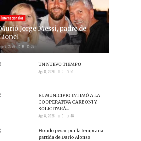
Internacionales
Murió Jorge Messi, padre de
Lionel
Ago 8, 2026
0
33
UN NUEVO TIEMPO
Ago 8, 2026
0
51
EL MUNICIPIO INTIMÓ A LA
COOPERATIVA CARBONI Y
SOLICITARÁ...
Ago 8, 2026
0
48
Hondo pesar por la temprana
partida de Darío Alonso