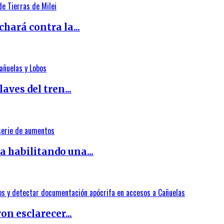
ará contra la...
aves del tren...
 habilitando una...
n esclarecer...