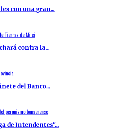
les con una gran...
ará contra la...
inete del Banco...
a de Intendentes"...