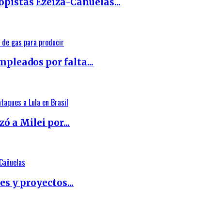
topistas Ezeiza-Cañuelas...
pleados por falta...
ó a Milei por...
s y proyectos...